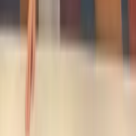
或正在磨合中，試著
敞開心胸，好好溝通彼此想法
，在
感情路上會更幸福甜蜜唷！
最優質的交友配對平台推薦
世界上沒有最完美的愛情，但總會有適合你的那個人。
現在就來戀愛元宇宙預約諮詢，找尋屬於你的戀情吧！
RESERVATION
想讓關係互動更安心？