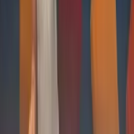
結語
雖然直男很多特質或行徑讓人無語，但他們通常對待感
情蠻專一的，不太會拈花惹草（因為他們不擅長說謊，
即使拈了也很容易發現 XD）。如果妳喜歡上一個直男