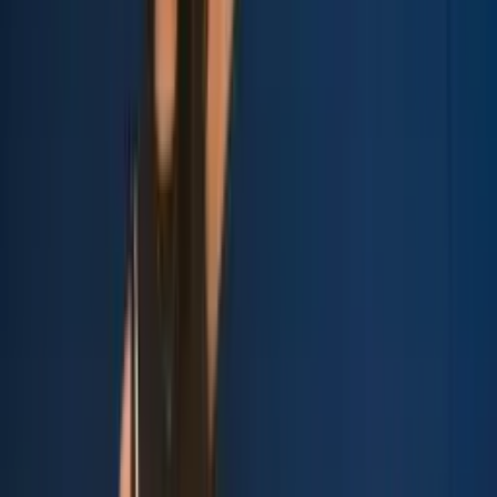
其實有兩個指標可以很好地判斷對方喜不喜歡自己：
１．即使不善聊天，也還是想找妳聊
直男其實也知道自己不善聊天，但
即使如此還是想找妳
聊天，因為他是真的喜歡妳
。從聊天的頻率、回覆的時
間間隔，其實都可以感受到的，當然依據對方工作忙碌
程度會有不同標準。但重點在於，
他會不斷嘗試找話跟
妳聊、即使尬聊也想聊，像這樣很大機率是喜歡妳的
唷
！
２．有實際行動
這點是最重要的指標，判斷是否真心喜歡自己
請觀察他