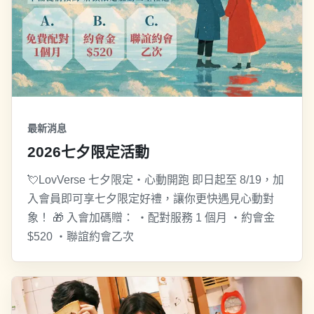
最新消息
2026七夕限定活動
💘LovVerse 七夕限定・心動開跑 即日起至 8/19，加
入會員即可享七夕限定好禮，讓你更快遇見心動對
象！ 🎁 入會加碼贈： ・配對服務 1 個月 ・約會金
$520 ・聯誼約會乙次