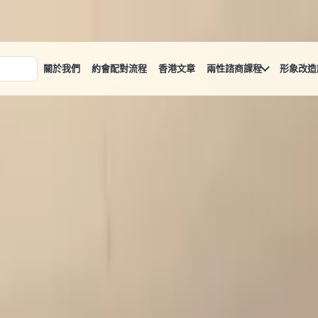
關於我們
約會配對流程
香港文章
兩性諮商課程
形象改造
方法！
性？五個實用拓展交
？就讓戀愛元宇宙分享認識異性的實用方法與技巧，開啟新戀情