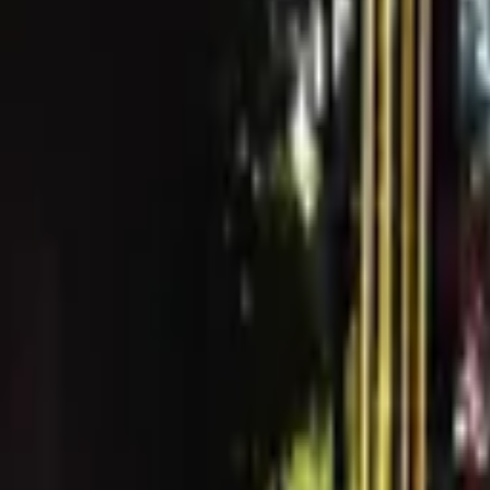
還在苦惱第一次約會要選什麼餐廳嗎?
⭐LovVerse戀愛元宇宙為各位細心篩選出綜合評比最高
本篇主題為新竹推薦約會餐廳，快約心儀對象一起去踩點
早午餐/咖啡廳/輕食/下午茶/Brunch系列
Koon coffee roasting studio 㒭咖啡
♦ 電話：
02 2975 3885
♦ 地址：新北市三重區重新路四段242-2號1F
♦ 營業時間：週二至週五：11:00–18:00；週六、週日：9
♦ 價位：每人低消一項飲品