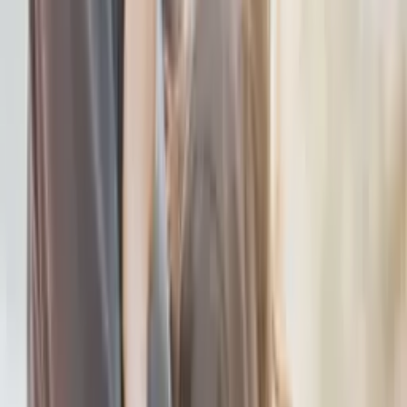
一件沒做過的事，一起堅持，像他們最近一起去報名了
高爾夫球課，不僅能讓生活增添顏色、共同話題變多
了，也讓自己變得更好。
彼此幫忙對方成長事一件很美好的事，愛情不應
該是拖累、消耗彼此的媒介。而最重要的是，一
定要讓對方時刻感受到她/他是最棒的!
5.給彼此一點私人空間
保持神秘感、反差感，少一點佔有欲、多一點信任，是