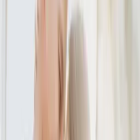
愛和甜蜜的相處，兩人之間的互動沒有誇張的肢體接
觸，也沒有過多的甜言蜜語，卻能讓人感受到他們的愛
情是如此的堅定，他們周圍似乎就有那樣的磁場，
讓人
不由得心生羨慕，想著真的好想有一個伴阿!
最後實在忍不住，好奇了詢問了兩人認識的經過，以及
相處的過程，想了解到底是甚麼原因，讓兩人已經即將
結婚，卻還如此的甜蜜?
最後得出了以下5點心得:
1.細節處互相關心，在乎彼此的想法
女生說，男生總是很願意陪伴她做她想做的，她喜歡美
甲，她就貢獻他的腳趾甲讓她練習；因為他總是注意著