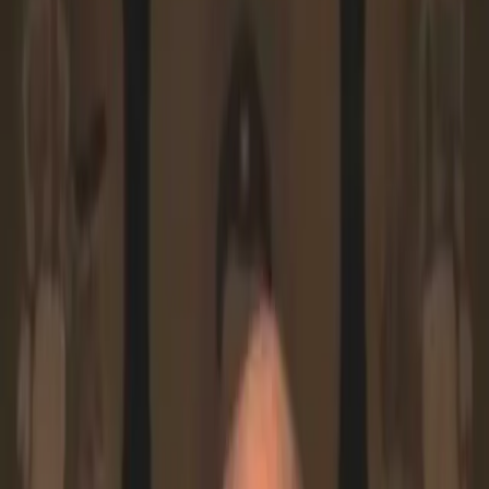
起）在跟不熟的男同事聊天的時候她覺得自己好不舒服，不知道
該怎麼形容那種感覺，在聊天的過程中一直處在緊繃的狀態......
BY
lovverse
我們的故事
在虛擬與現實之間流浪的愛情
過網路談的戀愛幻想太美好，她控制不了自己、也不知道該怎麼
辦，一直告訴自己再試一下、再見一個，也許下次真的會有奇蹟
出現呢？茫茫人海中，他就是我要找的人。可是真的會有嗎？有
很多時候問題是出現在自己身上呀！
BY
lovverse
我們的故事
單身多久？31歲的Ann哭了