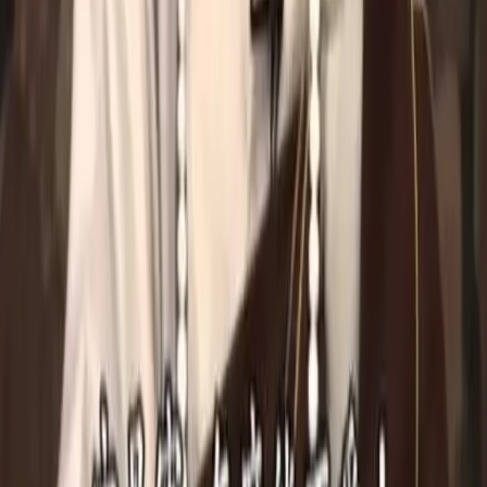
BY
lovverse
情感諮詢
關於失戀時會不斷反覆想知道答案的十大問題
一段關係就像是兩個人組隊參加比賽，而最大獎品是愛情；當你
們輸了比賽，失去了愛情，兩個人都有責任，賽後檢討只是為了
讓下次的愛情有更進步的空間，而不是執著於失去了你的隊友。
或許你是做錯了，或許你在這段關係不盡完美，但也或許，只是
你們在這個階段已經不適合了。
BY
lovverse
我們的故事
巧克力吐司的故事
繼上次的鬍子事件，才發現交往這件事除了個性的磨合以外，還