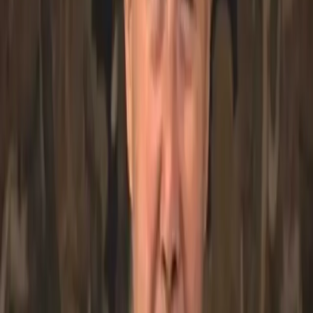
BY
lovverse
我們的故事
法師轉職錄－鬍子的故事
這是一個充滿愛與勇氣的故事，當然，還有很多「希望」。身為
一個大法師，我的願望其實一直都很簡單：交到女朋友和談一場
酸酸甜甜的戀愛；後來我真的交到了女朋友，但我發現跟我想像
的真 的 差 很 多
BY
lovverse
情感諮詢
真正的「儀式感」和你所想的不一樣
我們都知道愛就要表達出來，對方才能接收到。別再說「你應該