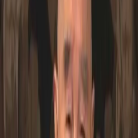
我們的故事
巧克力吐司的故事
繼上次的鬍子事件，才發現交往這件事除了個性的磨合以外，還
有生活上的細節……交女友、談戀愛不是只有甜蜜的感覺，你想
的到的、想不到的事情都有可能會發生！
BY
lovverse
我們的故事
單身了28年的Una-理想與現實
好想談戀愛怎麼辦？Una今年28歲在銀行工作，工作穩定，周休
二日，平常興趣很簡單，追追劇、跟閨密出去吃吃喝喝，感情經
驗為０，我很好奇她為什麼從來沒有過感情經驗，而她比我更想
知道為什麼。