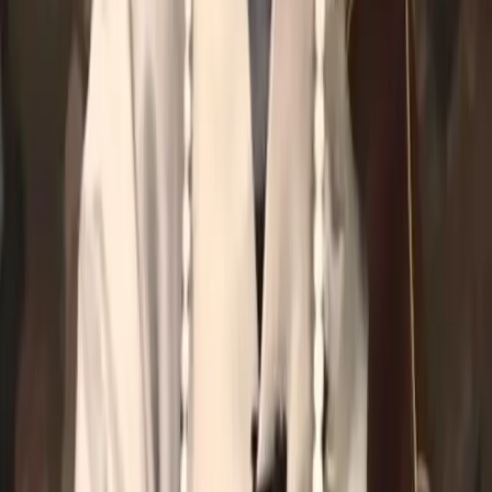
我們的故事
在虛擬與現實之間流浪的愛情
過網路談的戀愛幻想太美好，她控制不了自己、也不知道該怎麼
辦，一直告訴自己再試一下、再見一個，也許下次真的會有奇蹟
出現呢？茫茫人海中，他就是我要找的人。可是真的會有嗎？有
很多時候問題是出現在自己身上呀！
BY
lovverse
我們的故事
單身多久？31歲的Ann哭了
你單身多久了？這句話就好像一個開關，最隱密的心事瞬間湧
出。人生沒有那麼多的十年，該時候轉身向前看了，不管多麼艱
難，還是要跨出那一步。