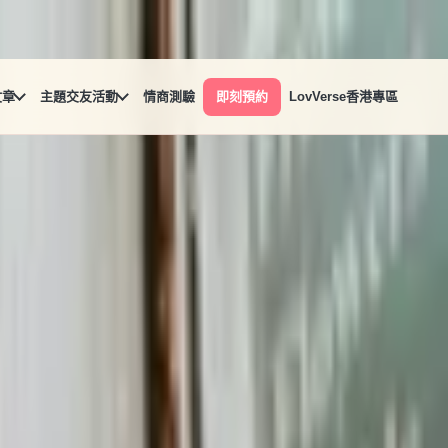
文章
主題交友活動
情商測驗
即刻預約
LovVerse香港專區
酸酸甜甜的戀愛；後來我真的交到了女朋友，但我發現跟我想像