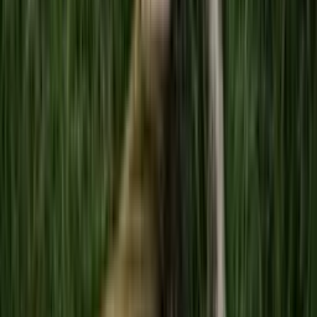
無論你是單身還是正在戀愛中，了解自己的戀愛人格、
對愛情的需求
等
，對於建立穩定且健康的感情關係
非常
重要。
此時，即可透過下列3類型的心理測驗，來幫助
你一步步挖掘出自己內心深處的想法與感情需求！
心理測驗
測驗目的
類型
了解自己的人格特質，藉此分析你在感情中常展現
戀愛人格
出的行為與背後原因
了解自己的愛情觀，以更深入探索自己內心的感情
愛情觀
需求與重視的愛情細節
測驗出你可能喜歡的另一半類型，作為往後選擇對
對象配對
象的參考之一