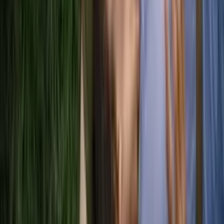
內心真正的答案
。
👉
立即前往測驗
測驗形式
：填寫題
完成時長
：約3分鐘
適用對象
：所有人
💘【女性專屬】戀愛交友測試：測出你的
愛情PH值