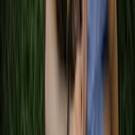
輕易找到理想的伴侶。
而
戀愛元宇宙
作為專業的一對一
交友平台，通過精準的配對機制，根據每位使用者的個
性特質、愛情需求以及戀愛目標，幫助男女生脫單，找
到真正適合自己的優質對象。平台結合科學的心理測驗
與專業的戀愛諮詢，為你量身打造專屬的戀愛計畫，踏
上幸福的道路。