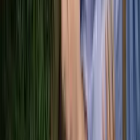
💘 三分鐘測出你愛的人
在現代這個速食愛情的時代，許多人在感情中常常盲目
追逐，最終卻無法確定自己是否真的愛上對方。透過
約
3
分鐘
的
測驗，你可以快速
找出
心中真正
在意、珍
愛的
人
，並
更清楚
地認識自己對愛情的真實情感，重新
審視