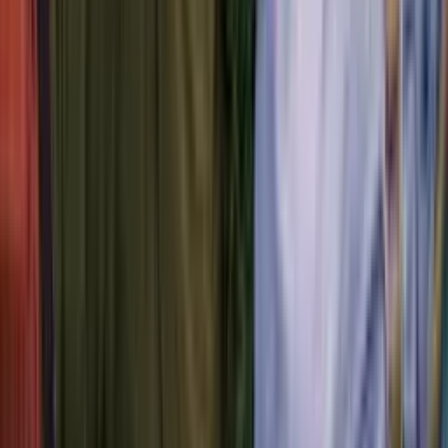
畫面測出來
你是否常常在深夜感到特別孤單與寂寞？想知道自己孤單的原因
嗎？透過這個有趣的測驗，只要看看你的手機
螢幕鎖定畫面
圖片，
就能揭示你內心是否感到孤寂，並幫助你找到擺脫寂寞的方法。勇
敢踏出舒適圈，告別孤單，讓自己有機會遇見真正的靈魂伴侶吧！
👉 
立即前往測驗