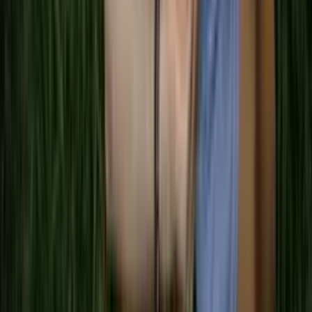
想要快速找到心儀的另一半？立即前往【
預約專區
】進
行配對評估，讓戀愛專家協助你邁向幸福的第一步！另
外，也別忘了瀏覽我們的【
心理測驗
】，探索更多有趣
的愛情測試，幫助你更好地了解自己與未來的伴侶，為
下一段感情奠定更穩固的基礎。
RESERVATION
想讓聊天與約會更自然？
舊站文章導向預約諮詢，新站統一使用 LovVerse 預約
流程。