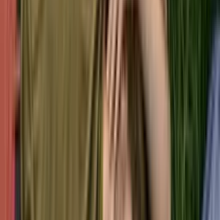
愛人格！
在感情中，你是安全型、焦慮型，還是逃避型人格？依戀型人格理
論揭示了我們與伴侶的相處模式。很多時候，在未能深入了解自己
之前，許多行為和情緒反應似乎難以解釋。然而，
當明
白自己屬於
哪一種依戀類型後，便能更清晰地認識自己的情緒來源，並學會如
何正面應對。