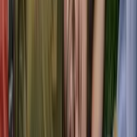
愛情觀
你
面對
愛情的態度
是什麼？你是否
了解自己真正
的情感需求？
透過
下面
超準的愛情心理測驗，
只要
8道簡單的題目，
就可以
幫助你快
速揭示自己在感情中的真實樣貌。
無論是
單身、剛進入一段關係，
還是對目前的感情狀態感到困惑
者
，
都可藉此
重新審視自己的愛情
觀。
不僅能讓你更深入了解自己，還能幫助你找到最適合的戀愛模式，