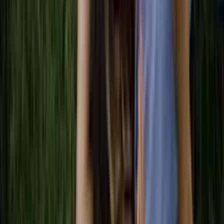
單身交友平台推薦！不再單靠
愛情心理測驗找對象
在忙碌的現代社會中，許多人因為工作與生活節奏無法