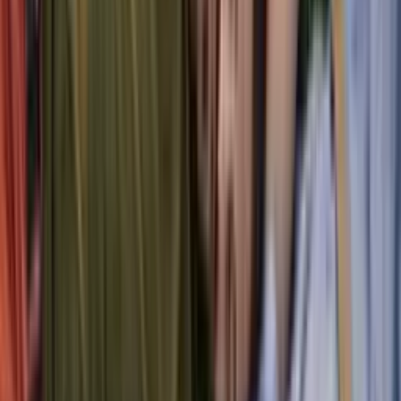
讓你在未來面對另一半時更有自信，並在感情中建立更穩定且幸福
的關係
！
👉 
立即前往測驗
測驗形式
：快問快答
完成時長
：約3分鐘
適用對象
：單身族群、有感情困擾者
💟 愛情中的「安全感」心理測驗