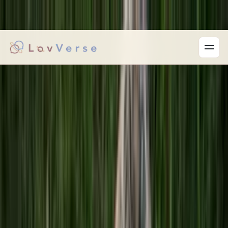
讓真實的相遇，從安心開始。
首頁
/
兩性關係文章
/
男人說
/
8個愛情心理測驗，破解你的MBTI、戀愛人格與愛情困擾！
男人說
8個愛情心理測驗，破解你的MBTI、
戀愛人格與愛情困擾！
現代人不僅生活節奏快，也出現迅速發展的「速食戀愛」，使得
許多人越來越容易在感情世界中迷失，不知道自己想要的究竟是
什麼...為此，我們精選了8個不可錯過的愛情心理測驗，幫助你
透過測驗快速掌握自己的愛情觀，了解你和另一半的戀愛人格，
從而找到屬於你的幸福。