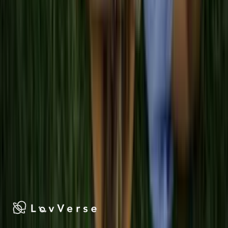
送出預約諮詢
你可能感興趣的文章
愛上「神秘界的天花板」INFJ有多難？他們的深情，只有懂的
人才明白！
聊爆交友軟體卻還是單身？揭開「LovVerse戀愛元宇宙」一對
一配對機制，真愛再也不靠運氣！
為什麼你愛得這麼累？破解戀愛內耗的真正原因！
總是愛錯人不是巧合？5個你沒察覺的潛意識戀愛陷阱！
© LovVerse戀愛元宇宙. All rights reserved.