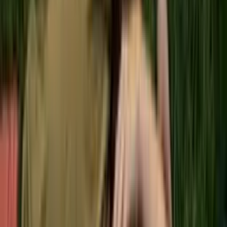
不夠了解自己與對方的性格特質而產生的誤會，因此，這時就讓我
們透過
MBTI 16 型人格測驗
來了解不同類型人格的
「能量來源」、
「認知方式」、「決策思維」及「生活態
度」，
認識
16種人格，
幫
助你深入了解自己在愛情中的真實模樣。
透過這個測驗
，不
僅能認識自己的愛情觀，還能更好地理解與不同
性格的伴侶如何相處。
無論是
單身還是在戀愛中，只有真正認識自
己並理解對方，才能讓感情更加幸福美滿。
👉
立即前往測驗
測驗形式
：選擇題
完成時長
：約5
～
10分鐘
適用對象
：所有人
📝 認識四種依戀型人格分類，秒懂你的戀