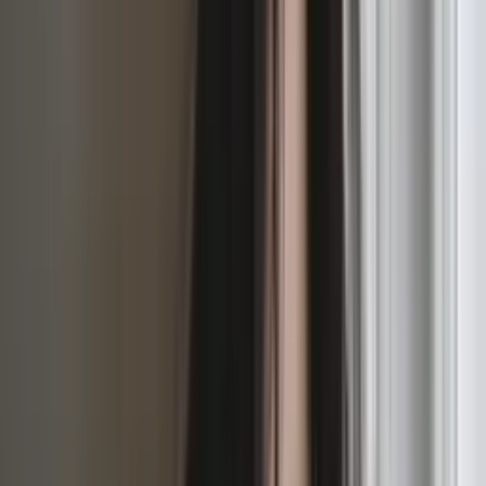
其實有兩個指標可以很好地判斷對方喜不喜歡自己：
１．即使不善聊天，也還是想找妳聊
直男其實也知道自己不善聊天，但
即使如此還是想找妳
聊天，因為他是真的喜歡妳
。從聊天的頻率、回覆的時
間間隔，其實都可以感受到的，當然依據對方工作忙碌
程度會有不同標準。但重點在於，
他會不斷嘗試找話跟
妳聊、即使尬聊也想聊，像這樣很大機率是喜歡妳的
唷
！
２．有實際行動
這點是最重要的指標，判斷是否真心喜歡自己
請觀察他