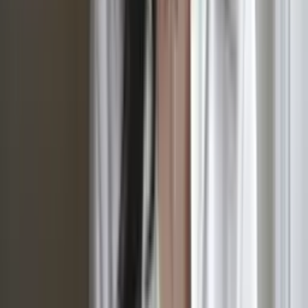
或正在磨合中，試著
敞開心胸，好好溝通彼此想法
，在
感情路上會更幸福甜蜜唷！
最優質的交友配對平台推薦
世界上沒有最完美的愛情，但總會有適合你的那個人。
現在就來戀愛元宇宙預約諮詢，找尋屬於你的戀情吧！
RESERVATION
想讓關係互動更安心？