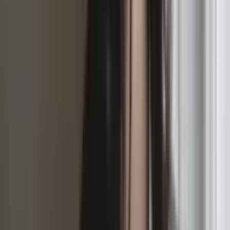
做了什麼，而不是說了什麼
。如前面提到的例子，對方
雖然很不會安慰，但他很認真想幫助妳，所以特別為此
上網爬文、還整理成條列式清單跟妳討論。又或者，妳
今天發生一件不順的事讓妳難過到哭出來，雖然以他的
思維肯定是「哭不能解決事情」，但他還是願意在妳身
邊陪著妳（然後等妳哭完再開始給建議 XD）。
他的作法或許不是妳心裡認為最好、最滿意的，但至少
能看出他用行動表達他的喜歡，而不是一張嘴巴說說而
已
。
與直男的相處之道