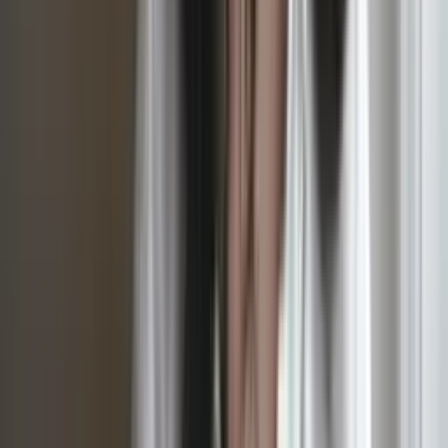
結語
雖然直男很多特質或行徑讓人無語，但他們通常對待感
情蠻專一的，不太會拈花惹草（因為他們不擅長說謊，
即使拈了也很容易發現 XD）。如果妳喜歡上一個直男