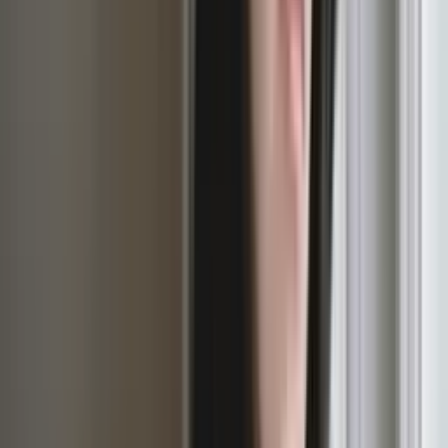
６．不懂暗示
榮登眾多網友公認直男最明顯的特質 TOP1！而不懂暗
示的背後，也多半涵蓋了上面介紹的特點，他真的就是
沒看懂妳的暗示，才會句點或是給予「過度誠實」的回
應。