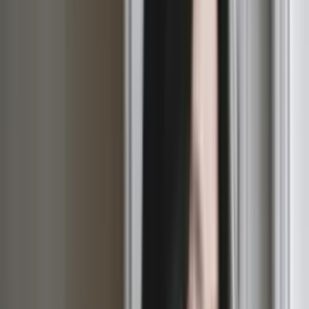
今天我們先就「直男」一詞做討論，從以下六大特點來
看看他們的特質與思維吧！
１．不重視打扮
比起衣著品味，
大多數直男可能更關注買什麼手機電
腦、開什麼車，至於穿搭則傾向「自然舒適、無拘無
束」
。平常也就算了，如果連約會也過度舒適，真的會
讓女生翻白眼、覺得對方很不重視跟自己的約會啊！
２．看不出女生精心打扮
跟上一點相互呼應也非常好理解，不重視打扮的直男，
對女生的精心打扮自然也是霧裡看花
。當女生在外表作