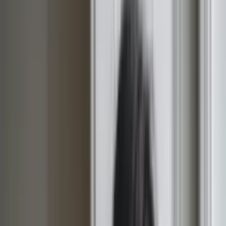
男女思維大不同，
相比女生注重感覺、氣氛、情
感交流，男生更關注理性分析、解決問題
。這也
是為什麼一直以來，兩性共處的話題上充滿各式