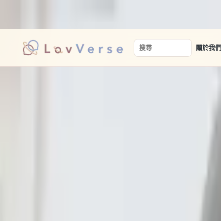
讓真實的相遇，從安心開始。
關於我
搜尋關鍵字
首頁
/
兩性關係文章
/
情感諮詢
/
七點自我檢視：你對愛情上癮了嗎?
情感諮詢
七點自我檢視：你對
如果你符合大多項的敘述，代表這是非常缺乏愛的典型症狀，也
的關注太少，也會造成自信心不足、自我價值感低落，所以必須