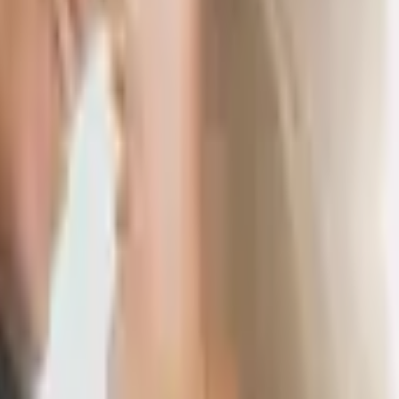
動過後也很容易後悔？有時候發現其實自己也沒那麼喜
？這麼多年過去了……你還是這樣嗎？
能缺少愛情的你怎麼了？
希望對方拿出愛自己的證據，如果對方沒有順從、討好的表現，就認
喜歡的對象發生關係，消除寂寞感，透過肉體與他人的連結獲得親密
的重色輕友，認為愛情是全天下最重要的事。
害怕被拋棄，極度沒有安全感，卻不知道原因。