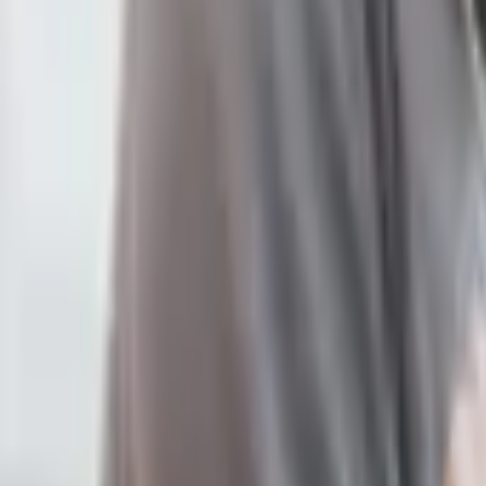
無條
無法
控制
很怕不被
童年創傷
那該怎麼辦
不需要用