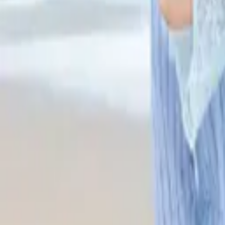
我應該要選擇包容，還是放棄這段7年的感情？
在愛情關係裡，該保持對方的原樣、包容他的所有缺點，還是該
每個選擇都是最好的選擇，在那天到來以前，勇敢地做決定。
BY
lovverse
戀愛交友
曖昧關係的全新解釋！不懂的趕快看！
人說以前牽手就是一輩子，現在人說上了床也只能撐一陣子，對
BY
lovverse
情感諮詢
擺脫單身盲點！戀愛顧問帶你精準找到「對的人」
在這個科技發達、節奏快速的時代，愛情的模式已經發生巨大改