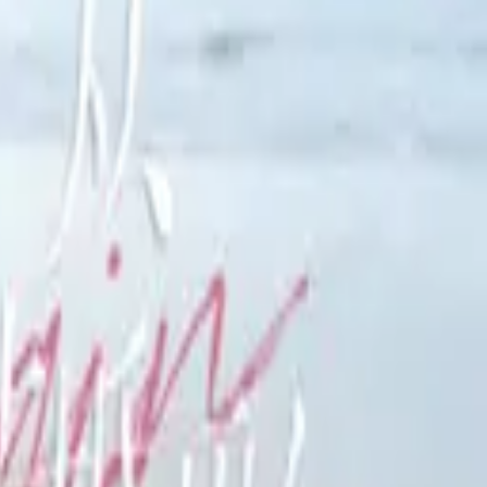
的男朋友好像……」這是我們諮詢中很常被問到的問題，要相信
容易，然而，真正能夠發展成穩定戀愛關係的對象卻似乎更加難