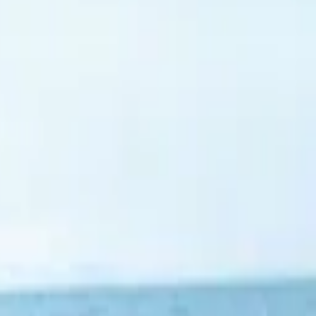
，從價值觀、生活習慣、家庭背景到未來的人生規畫，除了可以讓
要一種對方臣服於自己魅力的感覺、一種想要贏的感覺。如果你