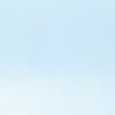
會注意的地方，讓我們來看看女生最在意哪幾個點吧！
況僅限於認識不久、不了解彼此朋友生活圈的對象，尤其是網路