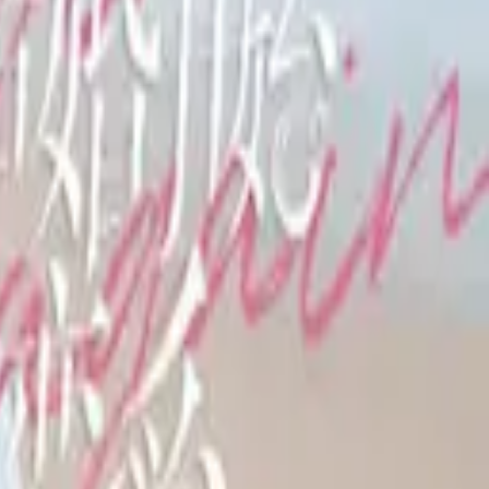
始終聊不出結果；訊息互動熱絡，但見面後卻毫無火花；曖昧時
顧問」，來幫助你提升愛情吸引力，並且在每個戀愛階段做出正
情加溫的小動作也是少不了。讓我們好好吸收這五點超實用的兩