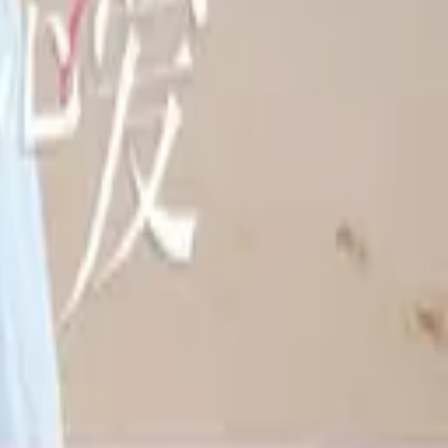
會注意的地方，讓我們來看看女生最在意哪幾個點吧！
況僅限於認識不久、不了解彼此朋友生活圈的對象，尤其是網路
，從價值觀、生活習慣、家庭背景到未來的人生規畫，除了可以讓