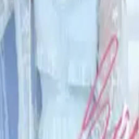
改變對方、讓他變得更好？「我一直都在為了人生而努力，但我
於任何關係的解釋似乎都和從前不太一樣。
變。交友軟體、社群平台的興起，讓認識新對象變得前所未有的