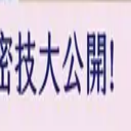
要一種對方臣服於自己魅力的感覺、一種想要贏的感覺。如果你
到底曖昧到脫單中間的距離有多遠呢？每天反覆糾結該如何試探