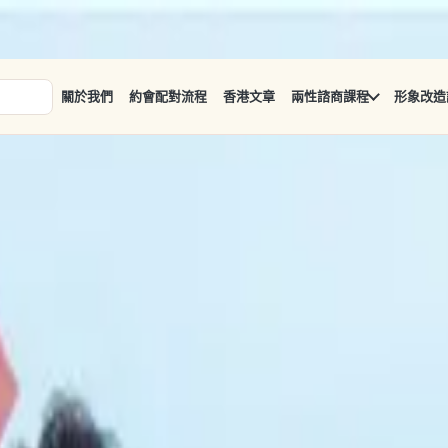
關於我們
約會配對流程
香港文章
兩性諮商課程
形象改造
對的人」
變。交友軟體、社群平台的興起，讓認識新對象變得前所未有的
發展為戀人卻總是卡關。你在交友軟體上匹配了無數個對象，卻
。其實，問題並不在於你不夠好，而是你少了一個專業的「戀愛
，在平淡的愛裡也能感受到對方眼裡滿滿的愛意，偶爾一些讓感