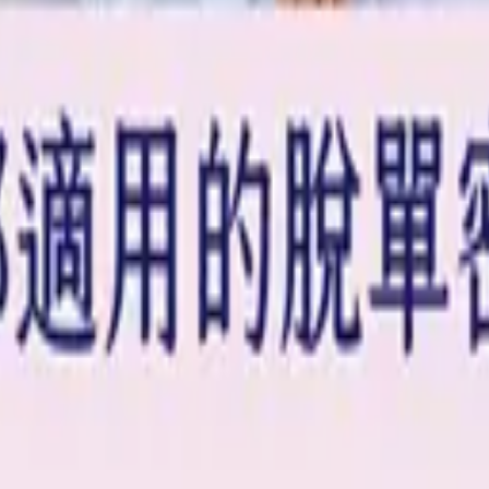
主導權是一種很微妙的心態：「我想要對方喜歡我多一些」是想
自信的人。
態他有沒有看到，恭喜你，你已經暈船了！你們有沒有在曖昧？