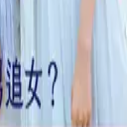
生一次只關注一個重點！。以下整理出了七大點女生第一次見面
是一個對感情很認真的女生，那麼你一定要冷靜的觀察。以下情
往？LovVerse戀愛元宇宙整理出了以上二十道簡單的問題