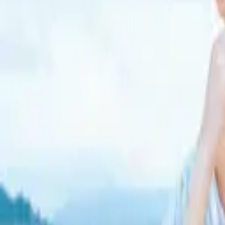
BY
lovverse
戀愛交友
想知道他適不適合交往？曖昧必問的二十道問題！
曖昧期是瞭解彼此要不要進一步的關鍵時期，想知道他適不適合交
彼此更熟悉之外，也可以讓你好好思考對方和你適不適合喔！
BY
lovverse
戀愛交友
高級曖昧心法大公開!交友脫單必備
點進這篇文章，很有可能你在一段關係裡面是處於弱勢；想掌握
現在覺得我說得很對，那麼要小心的是，你可能是一個沒有什麼
BY
lovverse