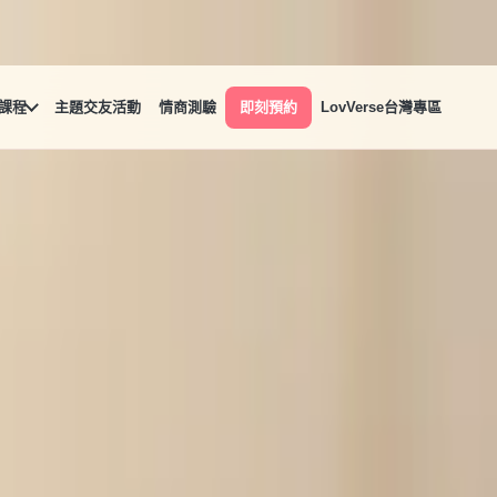
課程
主題交友活動
情商測驗
即刻預約
LovVerse台灣專區
不約出來」的曖昧行為，不僅讓人心癢難耐，也讓人陷入戀愛模
輕度的行為型PUA），用持續給予情感期待，卻不讓關係真正
護自己的情感界線。
，並比較免費交友軟體與付費交友平台的差異，助你脫單找到優質對