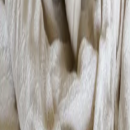
七點自我檢視：你對愛情上癮了嗎?
如果你符合大多項的敘述，代表這是非常缺乏愛的典型症狀，也
許因為在童年沒有得到足夠的安全感和愛，所以在兩性關係中會
投射出自己本身的匱乏，並且放大童年未滿足的愛的需求。得到
的關注太少，也會造成自信心不足、自我價值感低落，所以必須
透過愛情的方式一遍又一遍的索取「愛的證明」。
BY
lovverse
情感諮詢
我覺得他好像沒有那麼愛我了
我們常常會遇到關係停滯不前、惡化的情況，通常女生會比男生
早認知到這件事，因此焦慮不安，想了解男人在想什麼一定要知
道一件事，用他們的大腦來理解他們的行為，因為他們的大腦一
次只能處理一個問題