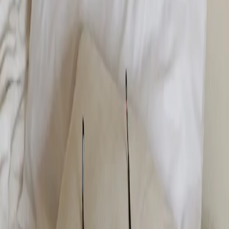
比生理的受傷還令人難受，需要很長時間的修復，本文提供了三
個幫助大家加速走出失戀的建議，從經驗中學習，讓它成為你的
武器，你的防禦，輔助你在下一段戀愛中，贏的漂亮！
BY
lovverse
情感諮詢
什麼是高敏感族群（ＨＳＰ）
「高敏感族」一詞，是由美國精神分析學者伊蓮艾融博士在
1996年所提出。高敏感族很容易因為外在環境刺激而出現不適
感，而且幾乎所有不舒服的感覺都會被放大。例如，他們待在太
多刺激的環境中就想逃離、對於短時間內要應付很多事感到煩
躁、很容易被別人的情緒影響、不喜歡犯錯、容易自責等等。
BY
lovverse
情感諮詢