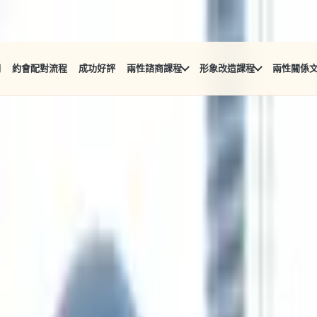
們
約會配對流程
成功好評
兩性諮商課程
形象改造課程
兩性關係
愛情世界
而是你知道自己要的是甚麼，知道自己適合甚麼，每個人都有理
甚麼理由，不去找尋適合那個他呢?