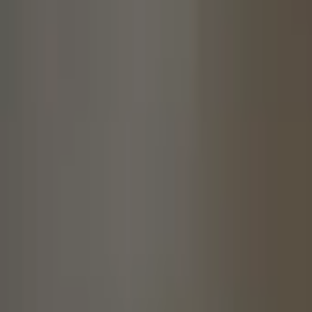
LovVerse在戀愛元宇宙裡，相處過程絕對是非常
的人、事、物時都一樣！讓我們來看看戀愛諮詢師整理
首次約會，可以決定了對方對你的印象、相