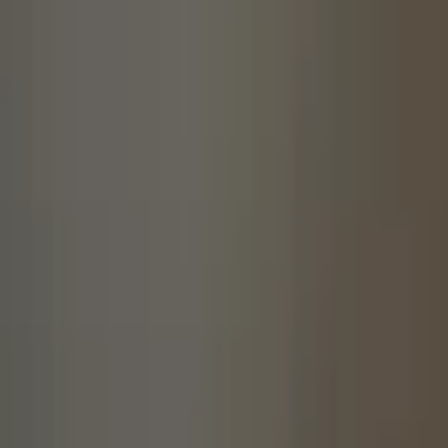
得女生願意和你約會就是有想和你繼續相處
申請了資格，而面試結果皆是未知數。
對於第一次的約會，
切忌別得失心太重
，雖
過大。所以建議在約會之前可以先看一些有