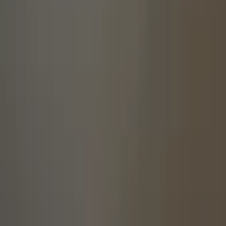
大家在面試前，是否需要換個整潔的衣服或
完全不打扮、衣服也都是普通的Ｔ恤牛仔褲
髮型也都有特別整理過，甚至很喜歡穿搭造
的意見。
適度的裝扮自己，至少看起來乾淨