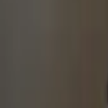
遲到是扣分的一大標準，如果臨時發生意外
以被接受的，如果真的遲到了，到約會地點
大家對於時間觀念都有著基本的共識，也會
生活上的各種邀約，都需要注意時間觀念喔