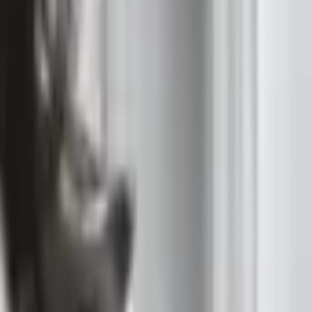
遲到個十分鐘以內（也許附近難停車）都是可
會讓人有不好的觀感喔！不管是首次約會或是