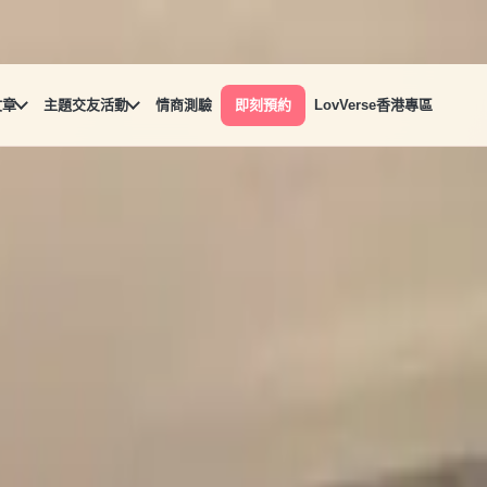
文章
主題交友活動
情商測驗
即刻預約
LovVerse香港專區
內心。