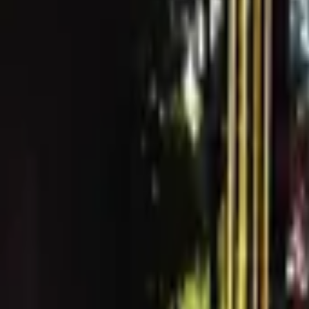
還在苦惱第一次約會要選什麼餐廳嗎?
⭐LovVerse戀愛元宇宙為各位細心篩選出綜合評比最高
本篇主題為新竹推薦約會餐廳，快約心儀對象一起去踩點
早午餐/咖啡廳/輕食/下午茶/Brunch系列
Daily Ping 平日/推薦度⭐⭐⭐⭐⭐
♦ 電話：03-5338820
♦ 地址：300新竹市東區民權路269號
♦ 營業時間：
週二至周四 09:30-18:30；週五至周日 10:0
♦ 價位：每人低消 180 元