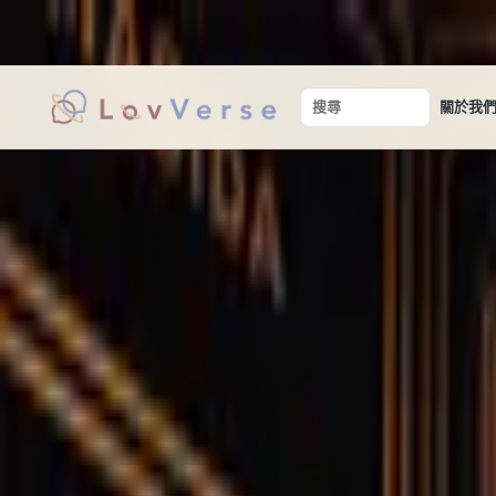
讓真實的相遇，從安心開始。
關於我
搜尋關鍵字
首頁
/
兩性關係文章
/
約會餐廳
/
【新竹美食】口袋約會推薦餐廳清單不私藏
約會餐廳
【新竹美食】口袋約
藏!
【新竹美食】口袋約會推薦餐廳清單不私藏!