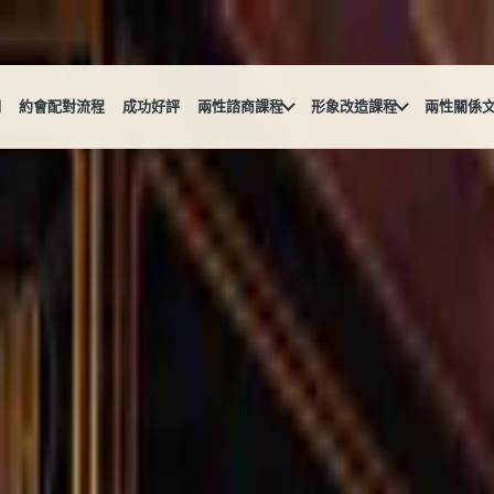
們
約會配對流程
成功好評
兩性諮商課程
形象改造課程
兩性關係
!
會推薦餐廳清單不私