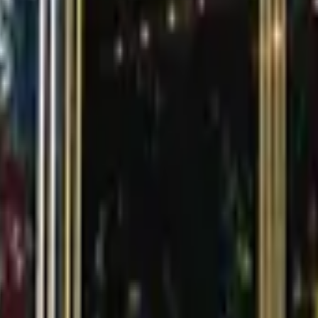
的餐廳⭐
吧💟
0-20:30