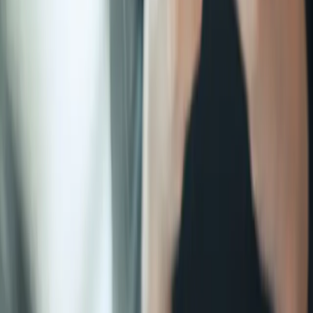
情感諮詢
想談一場高質感的戀愛？先搞懂這些比 MBTI 更準的
戀愛風格
在現代戀愛世界中，MBTI 性格測驗幾乎成為每段曖昧的開場話
題。不論是交友 App 自介上出現的「我是 ENF[閱讀全文]
BY
Luna
男人說
10個幽默聊天話題範例快收藏！善用技巧，讓你吸引
力翻倍 – LovVerse戀愛元宇宙
幽默是可以靠後天練習的！戀愛元宇宙為你整理10個幽默聊天
話題範例，並教你如何培養幽默聊天技巧，讓你在交談中不知不