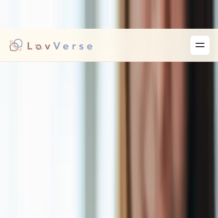
讓真實的相遇，從安心開始。
兩性關係
總是愛錯人不是巧合？5個你沒察覺的潛意
識戀愛陷阱！
總是愛錯人？你以為只是運氣不好，其實是潛意識在影響你的戀
愛選擇。解析為什麼一直愛錯人、戀愛一直失敗的原因，帶你看
懂重複的情感模式與關係陷阱，跟不適合的人說掰掰。
情感諮詢
曖昧高手現形！五種行為型PUA手法，教你一眼識破
釣魚套路