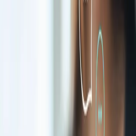
2026最火的實體交友平台!快來找尋線下真愛
一個人吃飯、看電影、逛街、運動、看醫生，想找個人談心，卻
發現聊天室空白，該怎麼打破這個死局呢...?
BY
lovverse003
情感諮詢
想談一場高質感的戀愛？先搞懂這些比 MBTI 更準的
戀愛風格
在現代戀愛世界中，MBTI 性格測驗幾乎成為每段曖昧的開場話
題。不論是交友 App 自介上出現的「我是 ENF[閱讀全文]
BY
Luna
男人說