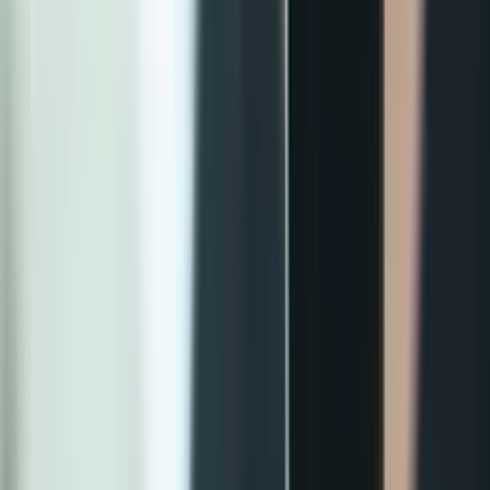
21.你的體質是吃不胖嗎
?
YES 到27題 NO G
22.你喜歡穿色彩鮮艷的衣服?
YES B NO A
23.你相信一見鍾情絕對跟外表的美醜有
關?
YES B NO C
24.只要自己看上的鞋子，就算比自己的腳
大，也會買來穿?