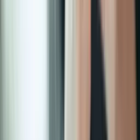
能繼續好好的活下去，對於愛情，你沒有太多的嫉妒、
憤恨與要求，也不喜歡競爭，不到最後關頭，絕對不會
輕易卸除心防。
魅力診療室
太堅強會給人一種冷淡的感覺，適時展現你妖媚的女人
味吧！流淚並不是軟弱，長髮也沒那麼俗氣，臉上多一
點顏色，會賦予你整體溫柔的韻味，也能讓你魅力大
增。
弱鹼性情人：超ㄍㄧㄥ型女友
妳的性格診斷書