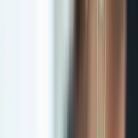
11.你喜歡下列哪種早餐組合?
炒蛋、香腸、可頌麵包搭配柳橙汁 到16題
餛飩麵、可口的小菜搭配冰豆漿 到17題
12.你覺得下面哪種寶石能守護愛情?
粉色水晶 到17題