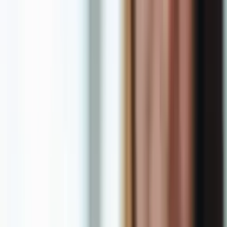
有一種愛情試紙
據說可以測出每個人的愛情PH值
讓妳知道自己是個什麼樣類型的情人，以及適合跟誰在
一起。
經過這個測試後，去尋找適合的另一半，下一次
的戀愛，妳將和他成為酸鹼中和的完美伴侶！