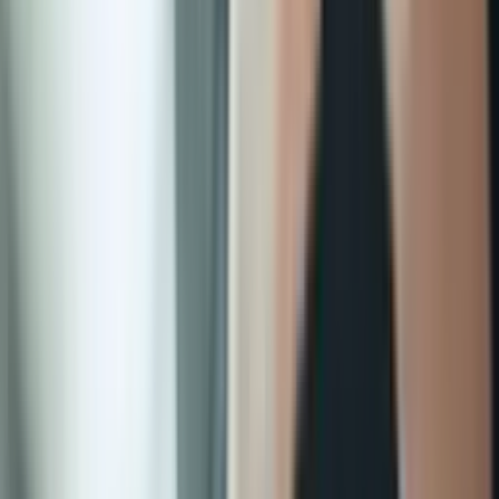
你的外在與內在反差很大。不認識你的人，會覺得你有
點難以接近，是個謎一般的女生。異性會覺得你帶點挑
戰，即使跟人熟絡好像也只是裝出來的，不過只需要再
多一點時間相處，他們就會發現，其實你的武裝只是一
種怕生的偽裝，因為你其實是一個外冷內熱的保溫瓶，
一旦愛上一個人，便會改變原來給人的面貌，展現出小
女人的模樣。
你的外在性格壓抑拘謹，多半來自於良好的教養與自我
要求，端莊矜持背後的活潑可愛，可能要熟識的人才能
看出來，另外，過於謙虛的態度也會削弱你的魅力特
質，你對於愛情與人際關係不太敢主動的原因在於，出
自小心翼翼的考量，不過這種謹慎，容易會被人誤解為
缺乏自信。