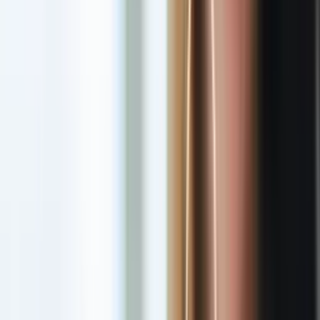
往下滑開始測驗吧~~~
1.喜歡一個人，你會主動去追?