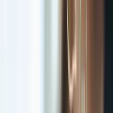
YES 到12題 NO 到13題
9.下面哪一種顏色組合你會喜歡?
1.寶藍色配亮銀色 到13題
2.粉紅色配淺紫色 到14題
10.醜男的性能力通常比帥哥好?
YES 到14題 NO 到15題