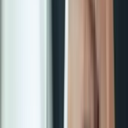
妳對於愛情的態度很隨緣，即使單身、失戀或者是愛情
發生問題，也有著認命的耐性。也正因為如此，你的戰
鬥力經常被對手低估，你懂得在適當的時機退出，且完
全不喜歡競爭，有時候這樣的特質，反而會帶給你好
處。
基本上，順手推舟或者是近水樓台的感情，是你比較習
慣的方式，因為你很難耗費所有的心力去談感情，對於
感情，你能接受的範圍很廣，且不一定要按照主流價值
來走。帥哥美女人人都愛，不過現實生活中的宅男宅
女，只要個性有迷人之處，你一樣願意交往。在愛情的
世界裡，妳是無私且樂於分享的。不過缺乏目標及積極
的企圖心，很容易讓兩個人走到後來都迷失方向，你在
乎過程多於結果，因此有時候愛情會不了了之。